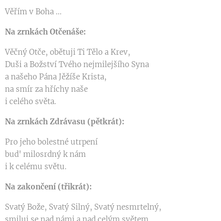
Věřím v Boha ...
Na zrnkách Otčenáše:
Věčný Otče, obětuji Ti Tělo a Krev,
Duši a Božství Tvého nejmilejšího Syna
a našeho Pána Jěžíše Krista,
na smír za hříchy naše
i celého světa.
Na zrnkách Zdrávasu (pětkrát):
Pro jeho bolestné utrpení
bud' milosrdný k nám
i k celému světu.
Na zakončení (třikrát):
Svatý Bože, Svatý Silný, Svatý nesmrtelný,
smiluj se nad námi a nad celým světem.