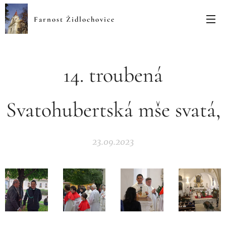
Farnost Židlochovice
14. troubená
Svatohubertská mše svatá,
23.09.2023