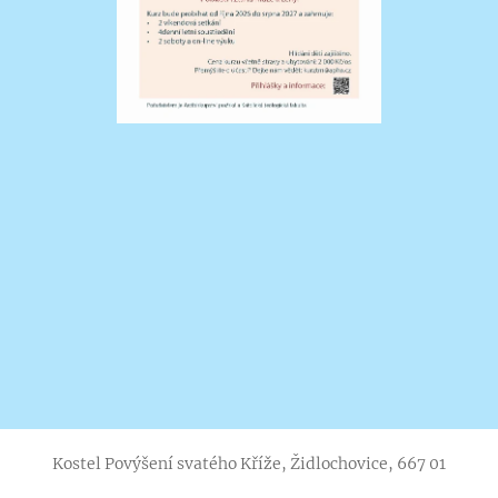
Kostel Povýšení svatého Kříže, Židlochovice, 667 01