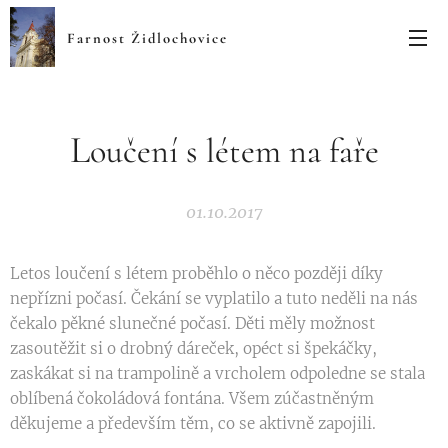
Farnost Židlochovice
L
oučení s létem na faře
01.10.2017
Letos loučení s létem proběhlo o něco později díky
nepřízni počasí. Čekání se vyplatilo a tuto neděli na nás
čekalo pěkné slunečné počasí. Děti měly možnost
zasoutěžit si o drobný dáreček, opéct si špekáčky,
zaskákat si na trampolině a vrcholem odpoledne se stala
oblíbená čokoládová fontána. Všem zúčastněným
děkujeme a především těm, co se aktivně zapojili.