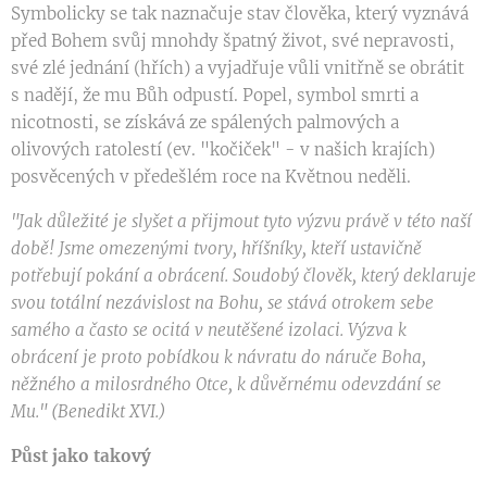
Symbolicky se tak naznačuje stav člověka, který vyznává
před Bohem svůj mnohdy špatný život, své nepravosti,
své zlé jednání (hřích) a vyjadřuje vůli vnitřně se obrátit
s nadějí, že mu Bůh odpustí. Popel, symbol smrti a
nicotnosti, se získává ze spálených palmových a
olivových ratolestí (ev. "kočiček" - v našich krajích)
posvěcených v předešlém roce na Květnou neděli.
"Jak důležité je slyšet a přijmout tyto výzvu právě v této naší
době! Jsme omezenými tvory, hříšníky, kteří ustavičně
potřebují pokání a obrácení. Soudobý člověk, který deklaruje
svou totální nezávislost na Bohu, se stává otrokem sebe
samého a často se ocitá v neutěšené izolaci. Výzva k
obrácení je proto pobídkou k návratu do náruče Boha,
něžného a milosrdného Otce, k důvěrnému odevzdání se
Mu." (Benedikt XVI.)
Půst jako takový