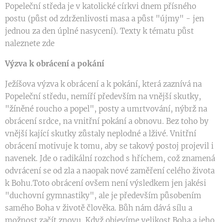
Popeleční středa je v katolické církvi dnem přísného
postu (půst od zdrženlivosti masa a půst "újmy" - jen
jednou za den úplné nasycení). Texty k tématu půst
naleznete zde
Výzva k obrácení a pokání
Ježíšova výzva k obrácení a k pokání, která zaznívá na
Popeleční středu, nemíří především na vnější skutky,
"žíněné roucho a popel", posty a umrtvování, nýbrž na
obrácení srdce, na vnitřní pokání a obnovu. Bez toho by
vnější kající skutky zůstaly neplodné a lživé. Vnitřní
obrácení motivuje k tomu, aby se takový postoj projevil i
navenek. Jde o radikální rozchod s hříchem, což znamená
odvrácení se od zla a naopak nové zaměření celého života
k Bohu.Toto obrácení ovšem není výsledkem jen jakési
"duchovní gymnastiky", ale je především působením
samého Boha v životě člověka. Bůh nám dává sílu a
možnost začít znovu. Když objevíme velikost Boha a jeho