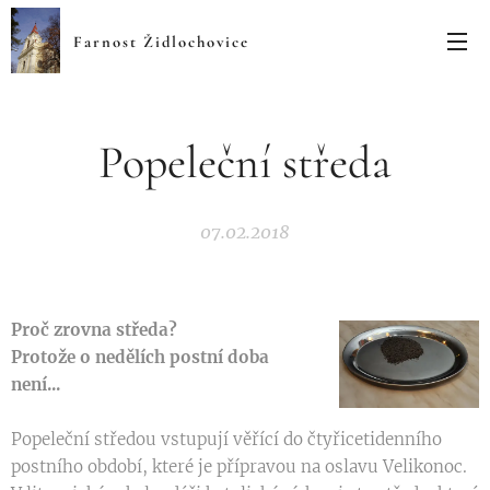
Farnost Židlochovice
Popeleční středa
07.02.2018
Proč zrovna středa?
Protože o nedělích postní doba
není...
Popeleční středou vstupují věřící do čtyřicetidenního
postního období, které je přípravou na oslavu Velikonoc.