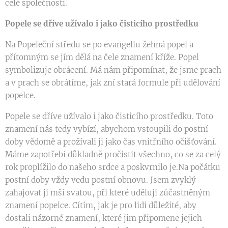
celé společnosti.
Popele se dříve užívalo i jako čisticího prostředku
Na Popeleční středu se po evangeliu žehná popel a
přítomným se jím dělá na čele znamení kříže. Popel
symbolizuje obrácení. Má nám připomínat, že jsme prach
a v prach se obrátíme, jak zní stará formule při udělování
popelce.
Popele se dříve užívalo i jako čisticího prostředku. Toto
znamení nás tedy vybízí, abychom vstoupili do postní
doby vědomě a prožívali ji jako čas vnitřního očišťování.
Máme zapotřebí důkladně pročistit všechno, co se za celý
rok proplížilo do našeho srdce a poskvrnilo je.Na počátku
postní doby vždy vedu postní obnovu. Jsem zvyklý
zahajovat ji mší svatou, při které uděluji zúčastněným
znamení popelce. Cítím, jak je pro lidi důležité, aby
dostali názorné znamení, které jim připomene jejich