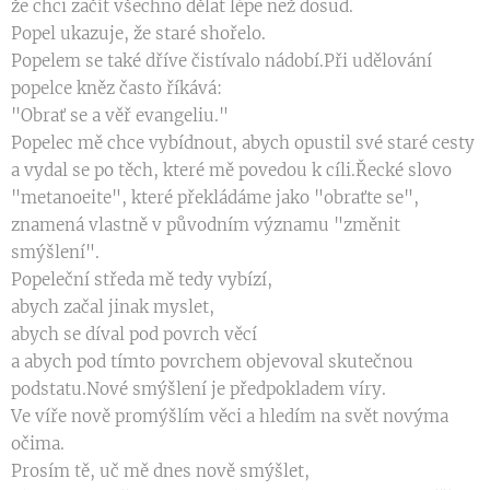
že chci začít všechno dělat lépe než dosud.
Popel ukazuje, že staré shořelo.
Popelem se také dříve čistívalo nádobí.Při udělování
popelce kněz často říkává:
"Obrať se a věř evangeliu."
Popelec mě chce vybídnout, abych opustil své staré cesty
a vydal se po těch, které mě povedou k cíli.Řecké slovo
"metanoeite", které překládáme jako "obraťte se",
znamená vlastně v původním významu "změnit
smýšlení".
Popeleční středa mě tedy vybízí,
abych začal jinak myslet,
abych se díval pod povrch věcí
a abych pod tímto povrchem objevoval skutečnou
podstatu.Nové smýšlení je předpokladem víry.
Ve víře nově promýšlím věci a hledím na svět novýma
očima.
Prosím tě, uč mě dnes nově smýšlet,