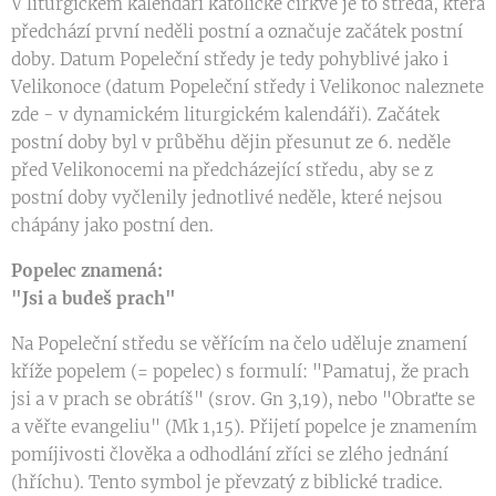
V liturgickém kalendáři katolické církve je to středa, která
předchází první neděli postní a označuje začátek postní
doby. Datum Popeleční středy je tedy pohyblivé jako i
Velikonoce (datum Popeleční středy i Velikonoc naleznete
zde - v dynamickém liturgickém kalendáři). Začátek
postní doby byl v průběhu dějin přesunut ze 6. neděle
před Velikonocemi na předcházející středu, aby se z
postní doby vyčlenily jednotlivé neděle, které nejsou
chápány jako postní den.
Popelec znamená:
"Jsi a budeš prach"
Na Popeleční středu se věřícím na čelo uděluje znamení
kříže popelem (= popelec) s formulí: "Pamatuj, že prach
jsi a v prach se obrátíš" (srov. Gn 3,19), nebo "Obraťte se
a věřte evangeliu" (Mk 1,15). Přijetí popelce je znamením
pomíjivosti člověka a odhodlání zříci se zlého jednání
(hříchu). Tento symbol je převzatý z biblické tradice.