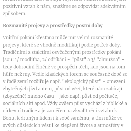
pozitivní vztah k nám, snažíme se odpovídat adekvátním
způsobem.
Rozmanité projevy a prostředky postní doby
Vnitřní pokání křesťana může mít velmi rozmanité
projevy, které se vhodně modifikují podle potřeb doby.
Tradičními a staletími osvědčenými prostředky pokání
jsou: 1/ modlitba, 2/ odříkání - "půst" a 3/ "almužna" -
tedy dobrodiní činěné ve prospěch těch, kdo jsou na tom
hůře než my. Vedle klasických forem se současné době se
v řadě zemí rozšiřuje např. "ekologický půst" - omezení
zbytečných jízd autem, půst od věcí, které nám zabírají
(zbyzečně) mnoho času - jako např. půst od počítače,
sociálních sítí apod. Vždy ovšem půst vychází z biblické a
církevní tradice a je zaměřen na zkvalitnění vztahu k
Bohu, k druhým lidem i k sobě samému, a tím může ve
svých důsledcích vést i ke zlepšení života a atmosféry v