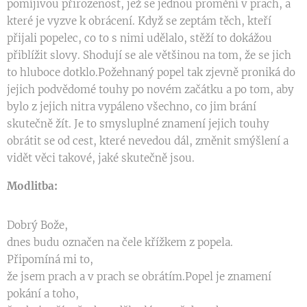
pomíjivou přirozenost, jež se jednou promění v prach, a
které je vyzve k obrácení. Když se zeptám těch, kteří
přijali popelec, co to s nimi udělalo, stěží to dokážou
přiblížit slovy. Shodují se ale většinou na tom, že se jich
to hluboce dotklo.Požehnaný popel tak zjevně proniká do
jejich podvědomé touhy po novém začátku a po tom, aby
bylo z jejich nitra vypáleno všechno, co jim brání
skutečně žít. Je to smysluplné znamení jejich touhy
obrátit se od cest, které nevedou dál, změnit smýšlení a
vidět věci takové, jaké skutečně jsou.
Modlitba:
Dobrý Bože,
dnes budu označen na čele křížkem z popela.
Připomíná mi to,
že jsem prach a v prach se obrátím.Popel je znamení
pokání a toho,