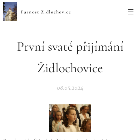
Farnost Židlochovice
První svaté přijímání
Židlochovice
08.05.2024