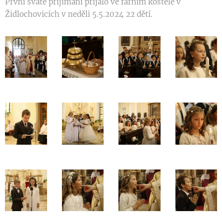
První svaté přijímání přijalo ve farním kostele v
Židlochovicích v neděli 5.5.2024 22 dětí.