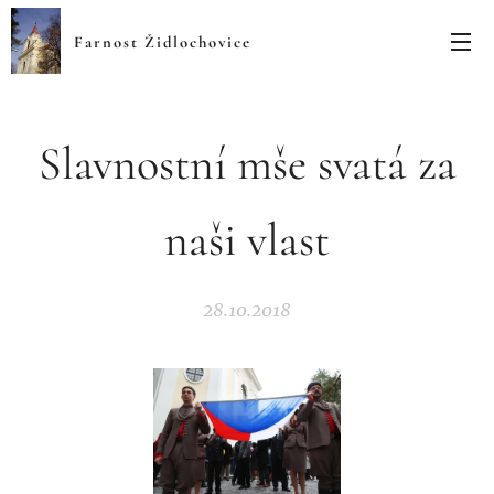
Farnost Židlochovice
Slavnostní mše svatá za
naši vlast
28.10.2018