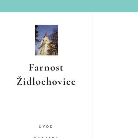
Farnost
Židlochovice
ÚVOD