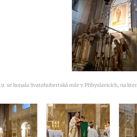
.9. se konala Svatohubertská mše v Přibyslavicích, na kte