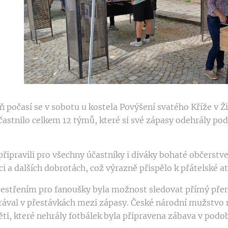
eň počasí se v sobotu u kostela Povýšení svatého Kříže v Ž
častnilo celkem 12 týmů, které si své zápasy odehrály po
připravili pro všechny účastníky i diváky bohaté občerstv
i a dalších dobrotách, což výrazně přispělo k přátelské a
pestřením pro fanoušky byla možnost sledovat přímý př
rával v přestávkách mezi zápasy. České národní mužstvo na
děti, které nehrály fotbálek byla připravena zábava v pod