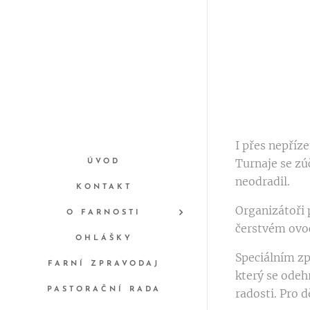
I přes nepříz
Turnaje se zú
ÚVOD
neodradil.
KONTAKT
Organizátoři 
O FARNOSTI
čerstvém ovoc
OHLÁŠKY
Speciálním z
FARNÍ ZPRAVODAJ
který se odeh
PASTORAČNÍ RADA
radosti. Pro 