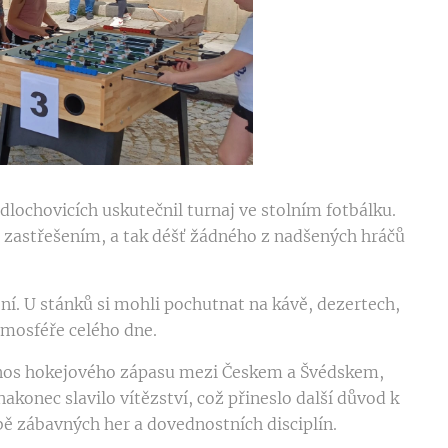
idlochovicích uskutečnil turnaj ve stolním fotbálku.
d zastřešením, a tak déšť žádného z nadšených hráčů
ení. U stánků si mohli pochutnat na kávě, dezertech,
tmosféře celého dne.
enos hokejového zápasu mezi Českem a Švédskem,
konec slavilo vítězství, což přineslo další důvod k
obě zábavných her a dovednostních disciplín.