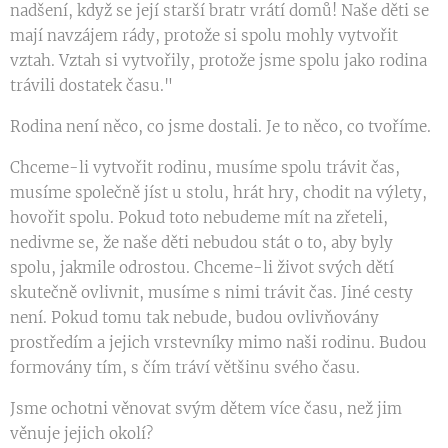
nadšení, když se její starší bratr vrátí domů! Naše děti se
mají navzájem rády, protože si spolu mohly vytvořit
vztah. Vztah si vytvořily, protože jsme spolu jako rodina
trávili dostatek času."
Rodina není něco, co jsme dostali. Je to něco, co tvoříme.
Chceme-li vytvořit rodinu, musíme spolu trávit čas,
musíme společně jíst u stolu, hrát hry, chodit na výlety,
hovořit spolu. Pokud toto nebudeme mít na zřeteli,
nedivme se, že naše děti nebudou stát o to, aby byly
spolu, jakmile odrostou. Chceme-li život svých dětí
skutečně ovlivnit, musíme s nimi trávit čas. Jiné cesty
není. Pokud tomu tak nebude, budou ovlivňovány
prostředím a jejich vrstevníky mimo naši rodinu. Budou
formovány tím, s čím tráví většinu svého času.
Jsme ochotni věnovat svým dětem více času, než jim
věnuje jejich okolí?