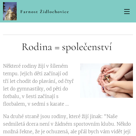
Farnost Židlochovice
Rodina = společenství
Některé rodiny žijí v šíleném
tempu. Jejich děti začínají od
tří let chodit do plavání, od čtyř
let do gymnastiky, od pěti do
fotbalu, v šesti začínají s
florbalem, v sedmi s karate ...
Na druhé straně jsou rodiny, které žijí jinak: "Naše
sedmiletá dcera není v žádném sportovním klubu. Někdo
možná řekne, že je ochuzená, ale přál bych vám vidět její